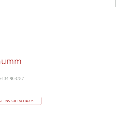
Schumm
.
09134 908757
E UNS AUF FACEBOOK